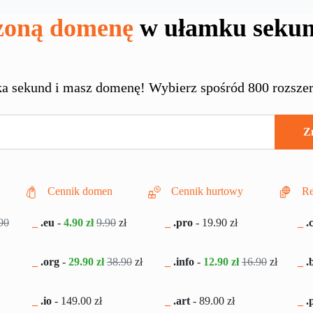
oną domenę
w ułamku seku
ka sekund i masz domenę! Wybierz spośród 800 rozszer
Z
Cennik domen
Cennik hurtowy
Re
90
_
.eu
-
4.90 zł
9.90
zł
_
.pro
-
19.90
zł
_
.
_
.org
-
29.90 zł
38.90
zł
_
.info
-
12.90 zł
16.90
zł
_
.b
_
.io
-
149.00
zł
_
.art
-
89.00
zł
_
.