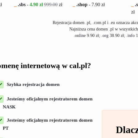
ł
_
.sbs
-
4.90 zł
999.00
zł
_
.shop
-
7.90
zł
_
.s
zł
Rejestracja domen .pl, .com.pl i .eu oznacza ak
Najniższa cena domen .pl w wszystkich 
.online 9.90 zł; .org 38.90 zł; .info 
menę internetową w cal.pl?
Szybka rejestracja domen
Jesteśmy oficjalnym rejestratorem domen
NASK
Jesteśmy oficjalnym rejestratorem domen
Dlacz
PT