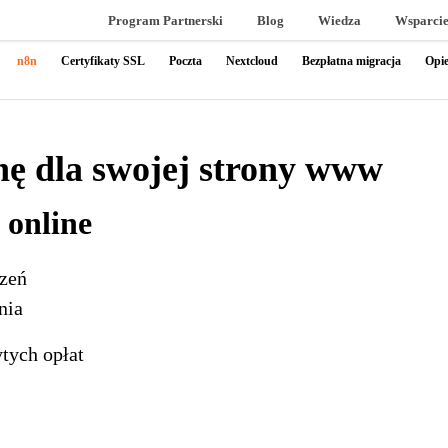
Program Partnerski
Blog
Wiedza
Wsparci
n8n
Certyfikaty SSL
Poczta
Nextcloud
Bezpłatna migracja
Opie
ę dla swojej strony www
 online
rzeń
nia
ytych opłat