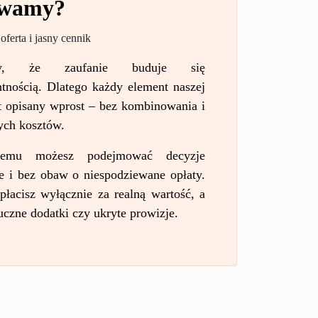
ywamy?
 oferta i jasny cennik
my, że zaufanie buduje się
ntnością. Dlatego każdy element naszej
st opisany wprost – bez kombinowania i
ych kosztów.
temu możesz podejmować decyzje
e i bez obaw o niespodziewane opłaty.
płacisz wyłącznie za realną wartość, a
tuczne dodatki czy ukryte prowizje.