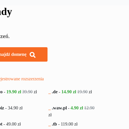
ndy
zeń.
najdź domenę
jestrowane rozszerzenia
co
-
19.90 zł
39.90
zł
_
.de
-
14.90 zł
19.90
zł
iz
-
34.90
zł
_
.waw.pl
-
4.90 zł
12.90
zł
pt
-
49.00
zł
_
.tb
-
119.00
zł