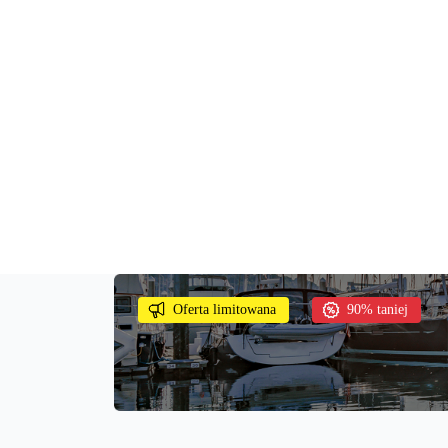
Oferta limitowana
90% taniej