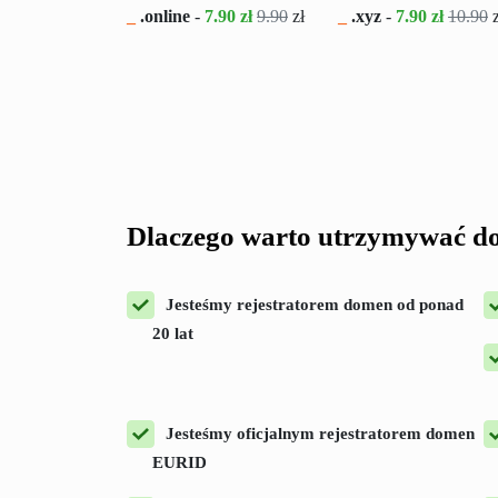
_
.online
-
7.90 zł
9.90
zł
_
.xyz
-
7.90 zł
10.90
z
Dlaczego warto utrzymywać do
Jesteśmy rejestratorem domen od ponad
20 lat
Jesteśmy oficjalnym rejestratorem domen
EURID