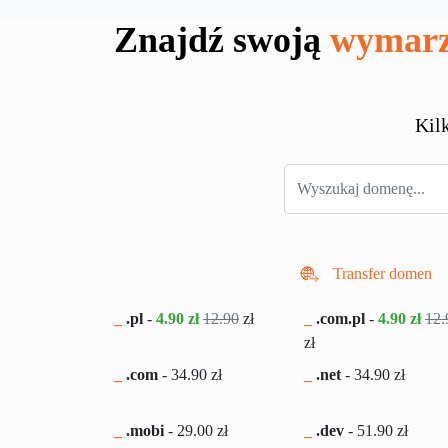
Znajdź swoją
wymarz
Kil
Transfer domen
_
.pl
-
4.90 zł
12.90
zł
_
.com.pl
-
4.90 zł
12.
zł
_
.com
-
34.90
zł
_
.net
-
34.90
zł
_
.mobi
-
29.00
zł
_
.dev
-
51.90
zł