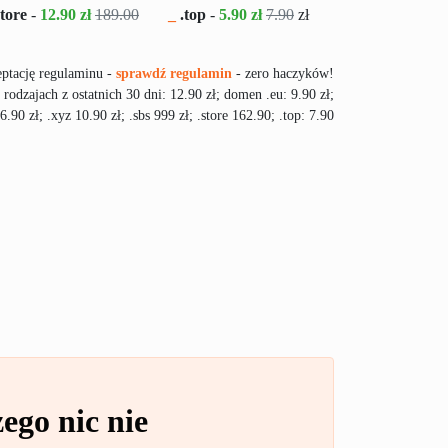
tore
-
12.90 zł
189.00
_
.top
-
5.90 zł
7.90
zł
ceptację regulaminu -
sprawdź regulamin
- zero haczyków!
rodzajach z ostatnich 30 dni: 12.90 zł; domen .eu: 9.90 zł;
16.90 zł; .xyz 10.90 zł; .sbs 999 zł; .store 162.90; .top: 7.90
ego nic nie