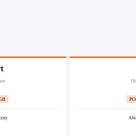
t
tart
Dl
GB
PO
czny
Abo