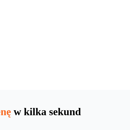
enę
w kilka sekund