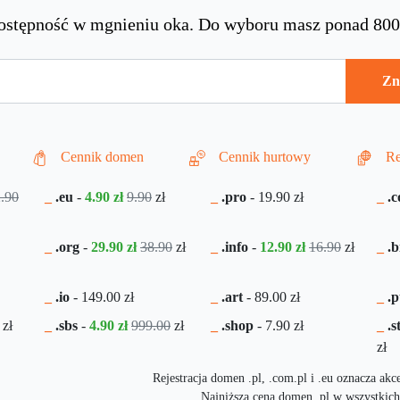
ostępność w mgnieniu oka. Do wyboru masz ponad 80
Zn
Cennik domen
Cennik hurtowy
Re
.90
_
.eu
-
4.90 zł
9.90
zł
_
.pro
-
19.90
zł
_
.c
_
.org
-
29.90 zł
38.90
zł
_
.info
-
12.90 zł
16.90
zł
_
.b
_
.io
-
149.00
zł
_
.art
-
89.00
zł
_
.p
zł
_
.sbs
-
4.90 zł
999.00
zł
_
.shop
-
7.90
zł
_
.s
zł
Rejestracja domen .pl, .com.pl i .eu oznacza ak
Najniższa cena domen .pl w wszystkich 