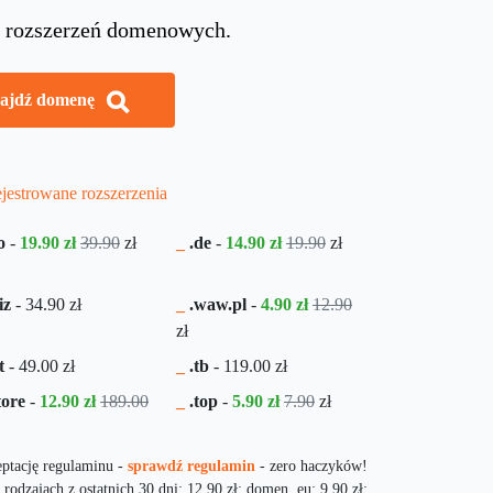
0 rozszerzeń domenowych.
ajdź domenę
jestrowane rozszerzenia
o
-
19.90 zł
39.90
zł
_
.de
-
14.90 zł
19.90
zł
iz
-
34.90
zł
_
.waw.pl
-
4.90 zł
12.90
zł
t
-
49.00
zł
_
.tb
-
119.00
zł
tore
-
12.90 zł
189.00
_
.top
-
5.90 zł
7.90
zł
ceptację regulaminu -
sprawdź regulamin
- zero haczyków!
rodzajach z ostatnich 30 dni: 12.90 zł; domen .eu: 9.90 zł;