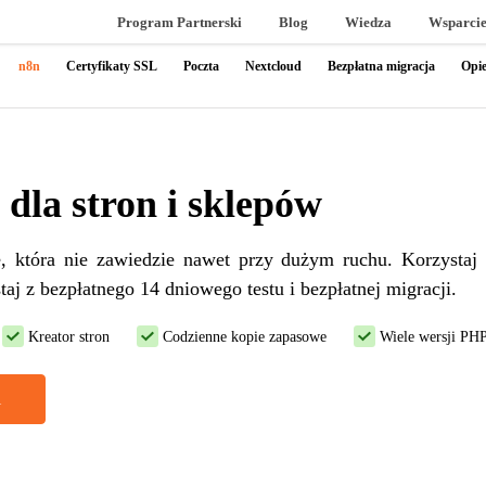
Program Partnerski
Blog
Wiedza
Wsparci
n8n
Certyfikaty SSL
Poczta
Nextcloud
Bezpłatna migracja
Opie
dla stron i sklepów
e, która nie zawiedzie nawet przy dużym ruchu. Korzystaj z
aj z bezpłatnego 14 dniowego testu i bezpłatnej migracji.
Kreator stron
Codzienne kopie zapasowe
Wiele wersji PH
i