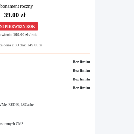
bonament roczny
39.00 zł
NI PIERWSZY ROK
owienie
199.00 zł
/ rok
a cena z 30 dni: 149.00 zł
Bez limitu
Bez limitu
Bez limitu
Bez limitu
 NVMe, REDIS, LSCache
s i innych CMS