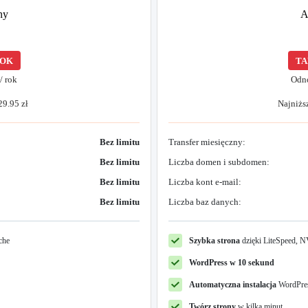
ny
A
ROK
TA
/ rok
Odn
29.95 zł
Najniższ
Bez limitu
Transfer miesięczny:
Bez limitu
Liczba domen i subdomen:
Bez limitu
Liczba kont e-mail:
Bez limitu
Liczba baz danych:
che
Szybka strona
dzięki LiteSpeed,
WordPress w 10 sekund
Automatyczna instalacja
WordPres
Twórz strony
w kilka minut