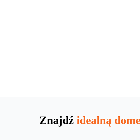
Znajdź
idealną dom