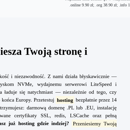
.online 9.90 zł; .org 38.90 zł; .info 
iesza Twoją stronę i
kość i niezawodność. Z nami działa błyskawicznie —
 dyskom NVMe, wydajnemu serwerowi LiteSpeed i
a ładuje się natychmiast — niezależnie od tego, czy
o końca Europy. Przetestuj
hosting
bezpłatnie przez 14
trzymujesz: darmową domenę .PL lub .EU, instalację
owane certyfikaty SSL, redis, LSCache oraz pełną
sz już hosting gdzie indziej?
Przeniesiemy Twoją