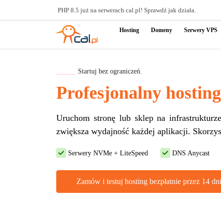
PHP 8.5 już na serwerach cal.pl! Sprawdź jak działa.
Hosting
Domeny
Serwery VPS
Startuj bez ograniczeń.
Profesjonalny hosting
Uruchom stronę lub sklep na infrastrukturz
zwiększa wydajność każdej aplikacji. Skorzyst
Serwery NVMe + LiteSpeed
DNS Anycast
Zamów i testuj hosting bezpłatnie przez 14 dn