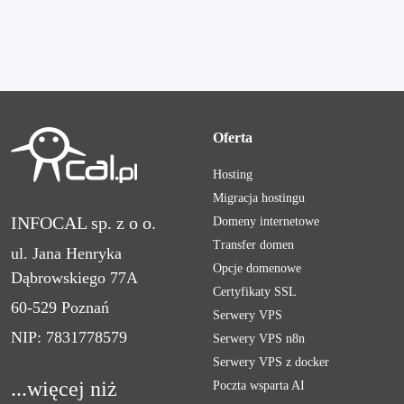
Oferta
Hosting
Migracja hostingu
INFOCAL sp. z o o.
Domeny internetowe
Transfer domen
ul. Jana Henryka
Opcje domenowe
Dąbrowskiego 77A
Certyfikaty SSL
60-529 Poznań
Serwery VPS
NIP: 7831778579
Serwery VPS n8n
Serwery VPS z docker
...więcej niż
Poczta wsparta AI