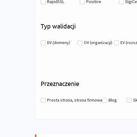
RapidSSL
Positive
DigiCe
Typ walidacji
DV (domeny)
OV (organizacji)
EV (rozs
Przeznaczenie
Prosta strona, strona firmowa
Blog
S