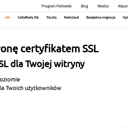
Program Partnerski
Blog
Wiedza
Wspar
n8n
Certyfikaty SSL
Poczta
Nextcloud
Bezpłatna migracja
Opi
ronę certyfikatem SSL
SL dla Twojej witryny
poziomie
dla Twoich użytkowników