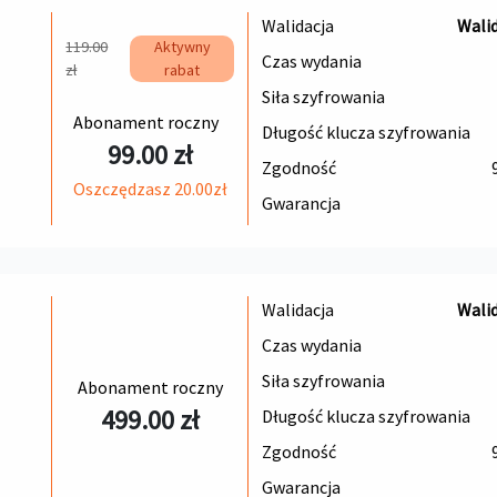
Walidacja
Wali
119.00
Aktywny
Czas wydania
zł
rabat
Siła szyfrowania
Abonament roczny
Długość klucza szyfrowania
99.00 zł
Zgodność
Oszczędzasz 20.00zł
Gwarancja
Walidacja
Wali
Czas wydania
Siła szyfrowania
Abonament roczny
499.00 zł
Długość klucza szyfrowania
Zgodność
Gwarancja