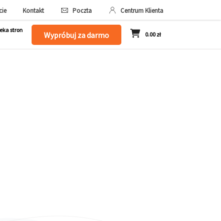
cie
Kontakt
Poczta
Centrum Klienta
eka stron
Wypróbuj za darmo
0.00 zł