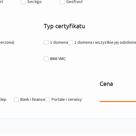
rt
Sectigo
GeoTrust
Typ certyfikatu
zerzona)
1 domena
1 domena i wszystkie jej subdome
BIMI VMC
Cena
klep
Bank i finanse
Portale i serwisy