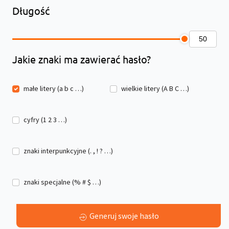
Długość
Jakie znaki ma zawierać hasło?
małe litery (a b c …)
wielkie litery (A B C …)
cyfry (1 2 3 …)
znaki interpunkcyjne (. , ! ? …)
znaki specjalne (% # $ …)
Generuj swoje hasło