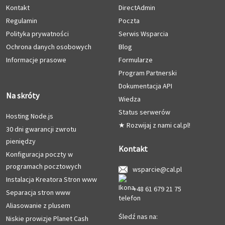
Kontakt
DirectAdmin
Regulamin
Poczta
Polityka prywatności
Serwis Wsparcia
Ochrona danych osobowych
Blog
Informacje prasowe
Formularze
Program Partnerski
Dokumentacja API
Na skróty
Wiedza
Status serwerów
Hosting Node.js
★ Rozwijaj z nami cal.pl!
30 dni gwarancji zwrotu
pieniędzy
Kontakt
Konfiguracja poczty w
programach pocztowych
wsparcie@cal.pl
Instalacja Kreatora Stron www
+48 61 679 21 75
Separacja stron www
Aliasowanie z plusem
Śledź nas na:
Niskie prowizje Planet Cash