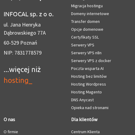
Migracja hostingu
INFOCAL sp. z o o.
Domeny internetowe
Transfer domen
ul. Jana Henryka
Opcje domenowe
Dąbrowskiego 77A
Certyfikaty SSL
60-529 Poznań
Serwery VPS
NIP: 7831778579
Serwery VPS n8n
Serwery VPS z docker
...więcej niż
Poczta wsparta AI
Hosting bez limitów
hosting
_
Hosting Wordpress
Hosting Magento
DNS Anycast
Opieka nad stronami
O nas
Dla klientów
O firmie
Centrum Klienta