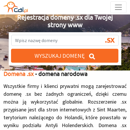
Rejestracja domeny .sx dla Twojej
strony www
.sx
WYSZUKAJ DOMENĘ
Domena .sx
- domena narodowa
Wszystkie firmy i klienci prywatni mogą zarejestrować
domenę .sx bez żadnych ograniczeń, dzięki czemu
można ją wykorzystać globalnie. Rozszerzenie .sx
przypisane jest dla stron internetowych z Sint Maarten,
terytorium należącego do Holandii, które powstało w
wyniku podziału Antyli Holenderskich. Domena .sx