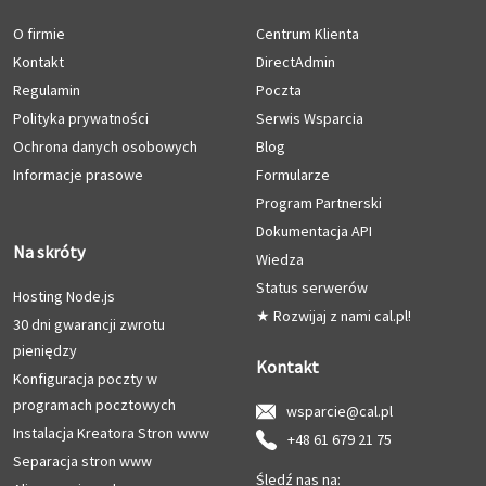
O firmie
Centrum Klienta
Kontakt
DirectAdmin
Regulamin
Poczta
Polityka prywatności
Serwis Wsparcia
Ochrona danych osobowych
Blog
Informacje prasowe
Formularze
Program Partnerski
Dokumentacja API
Na skróty
Wiedza
Status serwerów
Hosting Node.js
★ Rozwijaj z nami cal.pl!
30 dni gwarancji zwrotu
pieniędzy
Kontakt
Konfiguracja poczty w
programach pocztowych
wsparcie@cal.pl
Instalacja Kreatora Stron www
+48 61 679 21 75
Separacja stron www
Śledź nas na: