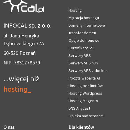
Hosting
Migracja hostingu
INFOCAL sp. z o o.
Domeny internetowe
Transfer domen
ul. Jana Henryka
Opcje domenowe
Dąbrowskiego 77A
Certyfikaty SSL
60-529 Poznań
Serwery VPS
NIP: 7831778579
Serwery VPS n8n
Serwery VPS z docker
...więcej niż
Poczta wsparta AI
Hosting bez limitów
hosting
_
Hosting Wordpress
Hosting Magento
DNS Anycast
Opieka nad stronami
O nas
Dla klientów