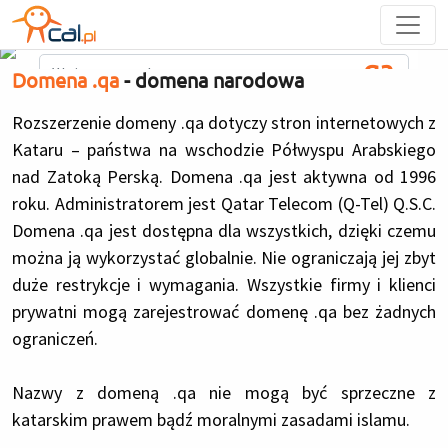
strony www
.qa
Domena .qa
- domena narodowa
Rozszerzenie domeny .qa dotyczy stron internetowych z
WYSZUKAJ DOMENĘ
Kataru – państwa na wschodzie Półwyspu Arabskiego
nad Zatoką Perską. Domena .qa jest aktywna od 1996
roku. Administratorem jest Qatar Telecom (Q-Tel) Q.S.C.
Domena .qa jest dostępna dla wszystkich, dzięki czemu
można ją wykorzystać globalnie. Nie ograniczają jej zbyt
duże restrykcje i wymagania. Wszystkie firmy i klienci
prywatni mogą zarejestrować domenę .qa bez żadnych
ograniczeń.
Nazwy z domeną .qa nie mogą być sprzeczne z
katarskim prawem bądź moralnymi zasadami islamu.