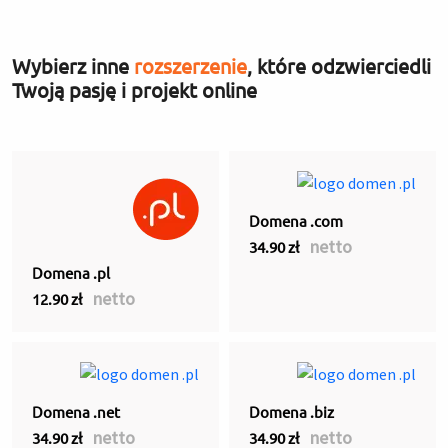
Wybierz inne
rozszerzenie
, które odzwierciedli
Twoją pasję i projekt online
Domena .com
netto
34.90 zł
Domena .pl
netto
12.90 zł
Domena .net
Domena .biz
netto
netto
34.90 zł
34.90 zł