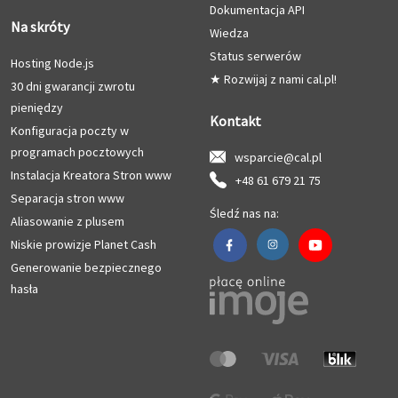
Dokumentacja API
Na skróty
Wiedza
Status serwerów
Hosting Node.js
★ Rozwijaj z nami cal.pl!
30 dni gwarancji zwrotu
pieniędzy
Kontakt
Konfiguracja poczty w
programach pocztowych
wsparcie@cal.pl
Instalacja Kreatora Stron www
+48 61 679 21 75
Separacja stron www
Śledź nas na:
Aliasowanie z plusem
Niskie prowizje Planet Cash
Generowanie bezpiecznego
hasła