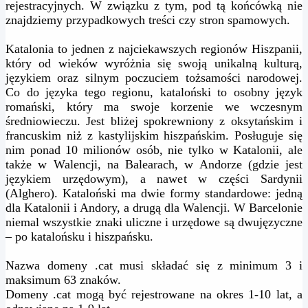
rejestracyjnych. W związku z tym, pod tą końcówką nie
znajdziemy przypadkowych treści czy stron spamowych.
Katalonia to jednen z najciekawszych regionów Hiszpanii,
który od wieków wyróżnia się swoją unikalną kulturą,
językiem oraz silnym poczuciem tożsamości narodowej.
Co do języka tego regionu, kataloński to osobny język
romański, który ma swoje korzenie we wczesnym
średniowieczu. Jest bliżej spokrewniony z oksytańskim i
francuskim niż z kastylijskim hiszpańskim. Posługuje się
nim ponad 10 milionów osób, nie tylko w Katalonii, ale
także w Walencji, na Balearach, w Andorze (gdzie jest
językiem urzędowym), a nawet w części Sardynii
(Alghero). Kataloński ma dwie formy standardowe: jedną
dla Katalonii i Andory, a drugą dla Walencji. W Barcelonie
niemal wszystkie znaki uliczne i urzędowe są dwujęzyczne
– po katalońsku i hiszpańsku.
Nazwa domeny .cat musi składać się z minimum 3 i
maksimum 63 znaków.
Domeny .cat mogą być rejestrowane na okres 1-10 lat, a