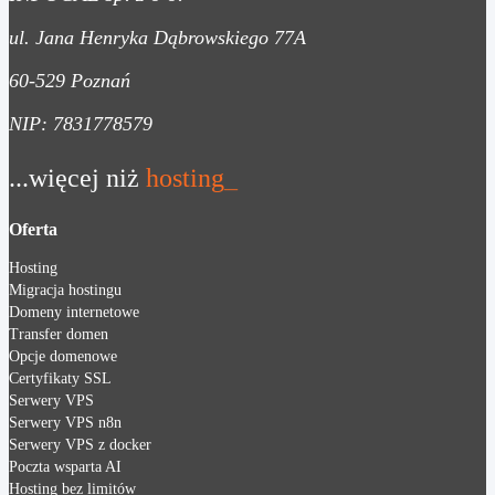
ul. Jana Henryka Dąbrowskiego 77A
60-529 Poznań
NIP: 7831778579
...więcej niż
hosting
_
Oferta
Hosting
Migracja hostingu
Domeny internetowe
Transfer domen
Opcje domenowe
Certyfikaty SSL
Serwery VPS
Serwery VPS n8n
Serwery VPS z docker
Poczta wsparta AI
Hosting bez limitów