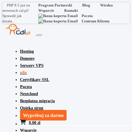
PHP 8.5 już na
Program Partnerski
Blog
Wiedza
serwerach cal.pl!
Wsparcie
Kontakt
Sprawdź jak
Poczta
działa.
Centrum Klienta
Hosting
Domeny
Serwery VPS
n8n
Certyfikaty SSL
Poczta
Nextcloud
Bezpłatna migracja
Opieka stron
Wypróbuj za darmo
0.00 zł
Wsparcie