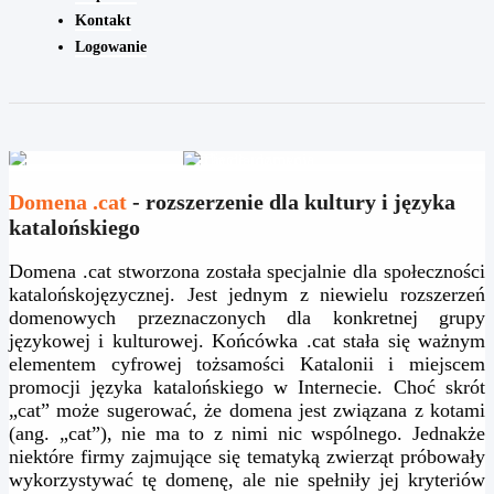
Kontakt
Logowanie
.cat
Domena .cat – Twoja kultura online
Domena .cat
- rozszerzenie dla kultury i języka
katalońskiego
WYSZUKAJ DOMENĘ
Domena .cat stworzona została specjalnie dla społeczności
katalońskojęzycznej. Jest jednym z niewielu rozszerzeń
domenowych przeznaczonych dla konkretnej grupy
językowej i kulturowej. Końcówka .cat stała się ważnym
elementem cyfrowej tożsamości Katalonii i miejscem
promocji języka katalońskiego w Internecie. Choć skrót
„cat” może sugerować, że domena jest związana z kotami
(ang. „cat”), nie ma to z nimi nic wspólnego. Jednakże
niektóre firmy zajmujące się tematyką zwierząt próbowały
wykorzystywać tę domenę, ale nie spełniły jej kryteriów