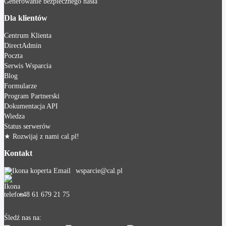
Generowanie bezpiecznego hasła
Dla klientów
Centrum Klienta
DirectAdmin
Poczta
Serwis Wsparcia
Blog
Formularze
Program Partnerski
Dokumentacja API
Wiedza
Status serwerów
★ Rozwijaj z nami cal.pl!
Kontakt
wsparcie@cal.pl
+48 61 679 21 75
Śledź nas na: