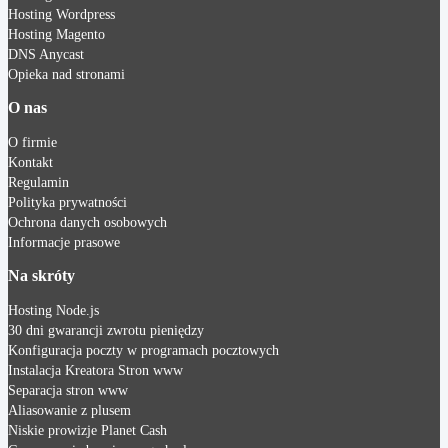
Hosting Wordpress
Hosting Magento
DNS Anycast
Opieka nad stronami
O nas
O firmie
Kontakt
Regulamin
Polityka prywatności
Ochrona danych osobowych
Informacje prasowe
Na skróty
Hosting Node.js
30 dni gwarancji zwrotu pieniędzy
Konfiguracja poczty w programach pocztowych
Instalacja Kreatora Stron www
Separacja stron www
Aliasowanie z plusem
Niskie prowizje Planet Cash