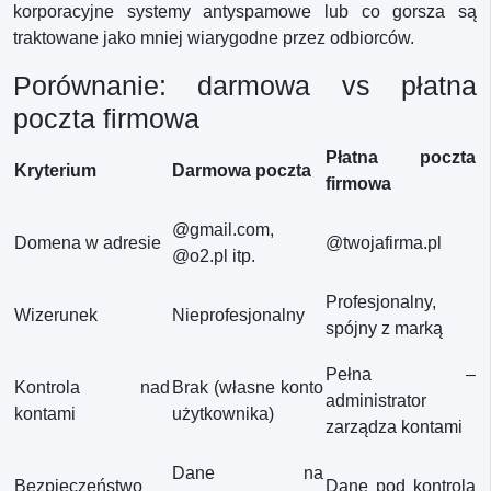
korporacyjne systemy antyspamowe lub co gorsza są
traktowane jako mniej wiarygodne przez odbiorców.
Porównanie: darmowa vs płatna
poczta firmowa
Płatna poczta
Kryterium
Darmowa poczta
firmowa
@gmail.com,
Domena w adresie
@twojafirma.pl
@o2.pl itp.
Profesjonalny,
Wizerunek
Nieprofesjonalny
spójny z marką
Pełna –
Kontrola nad
Brak (własne konto
administrator
kontami
użytkownika)
zarządza kontami
Dane na
Bezpieczeństwo
Dane pod kontrolą