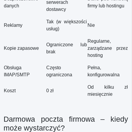
serwerach
danych
firmy lub hostingu
dostawcy
Tak (w większości
Reklamy
Nie
usług)
Regularne,
Ograniczone lub
Kopie zapasowe
zarządzane przez
brak
hosting
Obsługa
Często
Pełna,
IMAP/SMTP
ograniczona
konfigurowalna
Od kilku zł
Koszt
0 zł
miesięcznie
Darmowa poczta firmowa – kiedy
może wystarczyć?