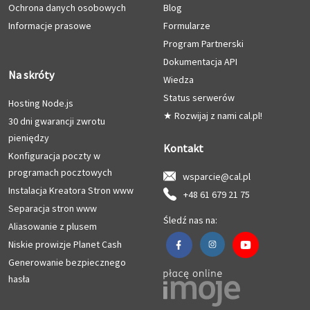
Ochrona danych osobowych
Blog
Informacje prasowe
Formularze
Program Partnerski
Dokumentacja API
Na skróty
Wiedza
Status serwerów
Hosting Node.js
★ Rozwijaj z nami cal.pl!
30 dni gwarancji zwrotu
pieniędzy
Kontakt
Konfiguracja poczty w
programach pocztowych
wsparcie@cal.pl
Instalacja Kreatora Stron www
+48 61 679 21 75
Separacja stron www
Śledź nas na:
Aliasowanie z plusem
Niskie prowizje Planet Cash
Generowanie bezpiecznego
hasła