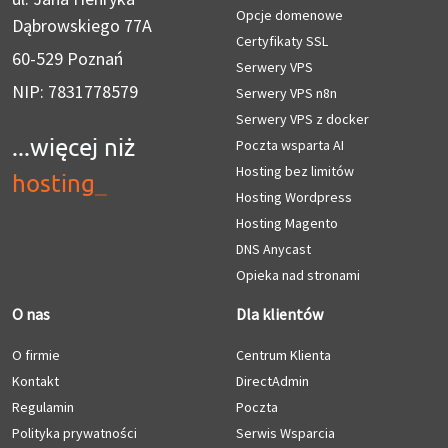
Opcje domenowe
Dąbrowskiego 77A
Certyfikaty SSL
60-529 Poznań
Serwery VPS
NIP: 7831778579
Serwery VPS n8n
Serwery VPS z docker
...więcej niż
Poczta wsparta AI
Hosting bez limitów
hosting
_
Hosting Wordpress
Hosting Magento
DNS Anycast
Opieka nad stronami
O nas
Dla klientów
O firmie
Centrum Klienta
Kontakt
DirectAdmin
Regulamin
Poczta
Polityka prywatności
Serwis Wsparcia