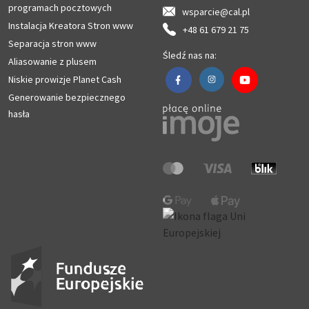
programach pocztowych
wsparcie@cal.pl
Instalacja Kreatora Stron www
+48 61 679 21 75
Separacja stron www
Śledź nas na:
Aliasowanie z plusem
Niskie prowizje Planet Cash
Generowanie bezpiecznego
hasła