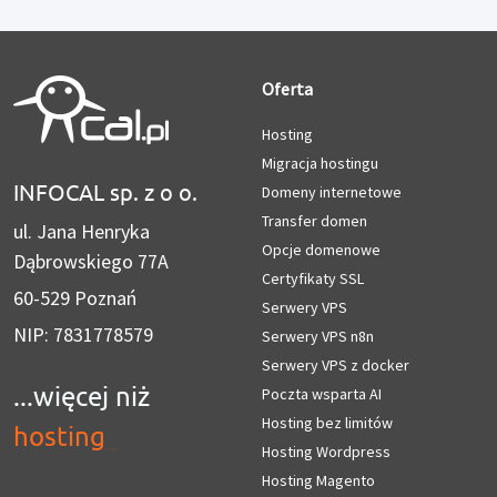
Oferta
Hosting
Migracja hostingu
INFOCAL sp. z o o.
Domeny internetowe
Transfer domen
ul. Jana Henryka
Opcje domenowe
Dąbrowskiego 77A
Certyfikaty SSL
60-529 Poznań
Serwery VPS
NIP: 7831778579
Serwery VPS n8n
Serwery VPS z docker
...więcej niż
Poczta wsparta AI
Hosting bez limitów
hosting
_
Hosting Wordpress
Hosting Magento