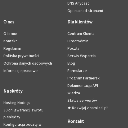
DNS Anycast
Opieka nad stronami
O nas
Dla klientów
O firmie
Centrum Klienta
Kontakt
DirectAdmin
Regulamin
Poczta
Polityka prywatności
Serwis Wsparcia
Ochrona danych osobowych
Blog
Informacje prasowe
Formularze
Program Partnerski
Dokumentacja API
Na skróty
Wiedza
Status serwerów
Hosting Node.js
★ Rozwijaj z nami cal.pl!
30 dni gwarancji zwrotu
pieniędzy
Kontakt
Konfiguracja poczty w