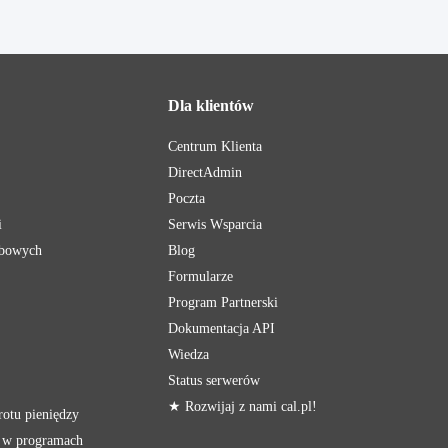
Dla klientów
Centrum Klienta
DirectAdmin
Poczta
i
Serwis Wsparcia
obowych
Blog
Formularze
Program Partnerski
Dokumentacja API
Wiedza
Status serwerów
★ Rozwijaj z nami cal.pl!
rotu pieniędzy
y w programach