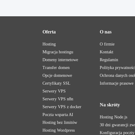
Oferta
O nas
Hosting
O firmie
Migracja hostingu
Kontakt
Domeny internetowe
Regulamin
Transfer domen
Polityka prywatnośc
Opcje domenowe
Ochrona danych os
Certyfikaty SSL
Informacje prasowe
Serwery VPS
Serwery VPS n8n
Na skróty
Serwery VPS z docker
Poczta wsparta AI
Hosting Node.js
Hosting bez limitów
30 dni gwarancji zw
Hosting Wordpress
Konfiguracja poczt