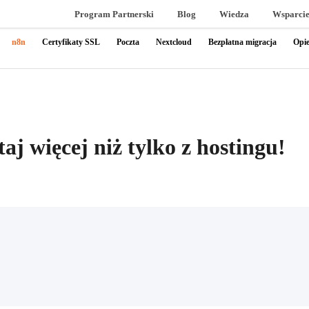
Program Partnerski
Blog
Wiedza
Wsparci
n8n
Certyfikaty SSL
Poczta
Nextcloud
Bezpłatna migracja
Opie
taj więcej niż tylko z hostingu!