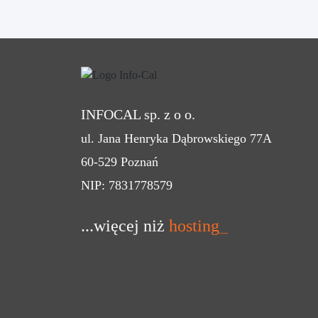
INFOCAL sp. z o o.
ul. Jana Henryka Dąbrowskiego 77A
60-529 Poznań
NIP: 7831778579
...więcej niż
hosting
_