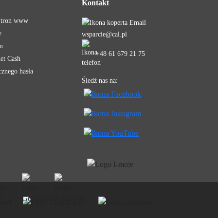
Kontakt
 Stron www
w
wsparcie@cal.pl
m
+48 61 679 21 75
net Cash
cznego hasła
Śledź nas na: