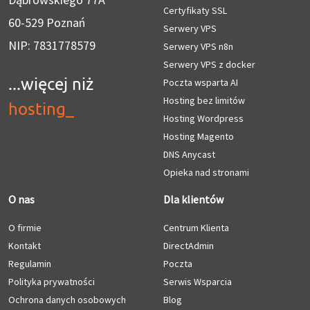
Certyfikaty SSL
60-529 Poznań
Serwery VPS
NIP: 7831778579
Serwery VPS n8n
Serwery VPS z docker
...więcej niż
Poczta wsparta AI
Hosting bez limitów
hosting
_
Hosting Wordpress
Hosting Magento
DNS Anycast
Opieka nad stronami
O nas
Dla klientów
O firmie
Centrum Klienta
Kontakt
DirectAdmin
Regulamin
Poczta
Polityka prywatności
Serwis Wsparcia
Ochrona danych osobowych
Blog