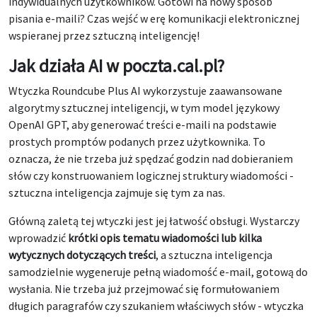
indywidualnych użytkowników. Gotowi na nowy sposób
pisania e-maili? Czas wejść w erę komunikacji elektronicznej
wspieranej przez sztuczną inteligencję!
Jak działa AI w poczta.cal.pl?
Wtyczka Roundcube Plus AI wykorzystuje zaawansowane
algorytmy sztucznej inteligencji, w tym model językowy
OpenAI GPT, aby generować treści e-maili na podstawie
prostych promptów podanych przez użytkownika. To
oznacza, że nie trzeba już spędzać godzin nad dobieraniem
słów czy konstruowaniem logicznej struktury wiadomości -
sztuczna inteligencja zajmuje się tym za nas.
Główną zaletą tej wtyczki jest jej łatwość obsługi. Wystarczy
wprowadzić
krótki opis tematu wiadomości lub kilka
wytycznych dotyczących treści
, a sztuczna inteligencja
samodzielnie wygeneruje pełną wiadomość e-mail, gotową do
wysłania. Nie trzeba już przejmować się formułowaniem
długich paragrafów czy szukaniem właściwych słów - wtyczka