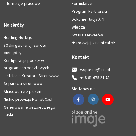
Informacje prasowe
Formularze
Program Partnerski
Dokumentacja API
Na skróty
Wiedza
Status serwerów
Hosting Node.js
★ Rozwijaj z nami cal.pl!
30 dni gwarancji zwrotu
pieniędzy
Kontakt
Konfiguracja poczty w
programach pocztowych
wsparcie@cal.pl
Instalacja Kreatora Stron www
+48 61 679 21 75
Separacja stron www
Śledź nas na:
Aliasowanie z plusem
Niskie prowizje Planet Cash
Generowanie bezpiecznego
hasła