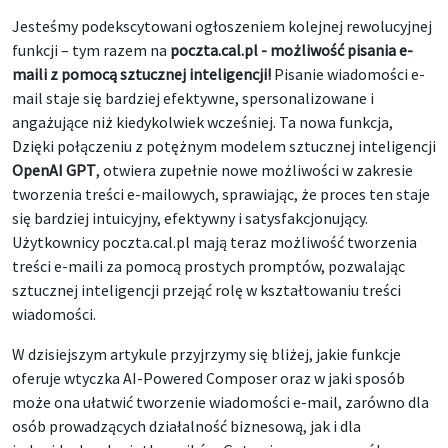
Jesteśmy podekscytowani ogłoszeniem kolejnej rewolucyjnej
funkcji – tym razem na
poczta.cal.pl - możliwość pisania e-
maili z pomocą sztucznej inteligencji!
Pisanie wiadomości e-
mail staje się bardziej efektywne, spersonalizowane i
angażujące niż kiedykolwiek wcześniej. Ta nowa funkcja,
Dzięki połączeniu z potężnym modelem sztucznej inteligencji
OpenAI GPT
, otwiera zupełnie nowe możliwości w zakresie
tworzenia treści e-mailowych, sprawiając, że proces ten staje
się bardziej intuicyjny, efektywny i satysfakcjonujący.
Użytkownicy poczta.cal.pl mają teraz możliwość tworzenia
treści e-maili za pomocą prostych promptów, pozwalając
sztucznej inteligencji przejąć rolę w kształtowaniu treści
wiadomości.
W dzisiejszym artykule przyjrzymy się bliżej, jakie funkcje
oferuje wtyczka AI-Powered Composer oraz w jaki sposób
może ona ułatwić tworzenie wiadomości e-mail, zarówno dla
osób prowadzących działalność biznesową, jak i dla