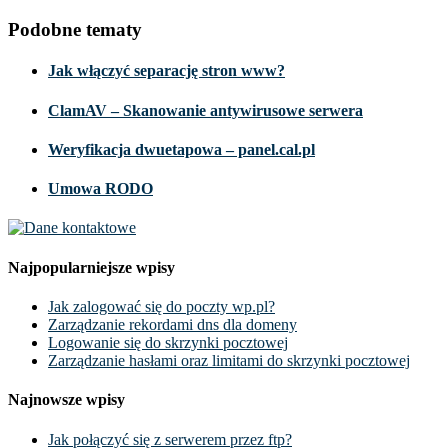
Podobne tematy
Jak włączyć separację stron www?
ClamAV – Skanowanie antywirusowe serwera
Weryfikacja dwuetapowa – panel.cal.pl
Umowa RODO
Najpopularniejsze wpisy
Jak zalogować się do poczty wp.pl?
Zarządzanie rekordami dns dla domeny
Logowanie się do skrzynki pocztowej
Zarządzanie hasłami oraz limitami do skrzynki pocztowej
Najnowsze wpisy
Jak połączyć się z serwerem przez ftp?