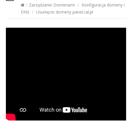
/
Zarządzanie Domenami
/
Konfiguracja domeny i
DNS
/
Usunięcie domeny panel.cal.pl