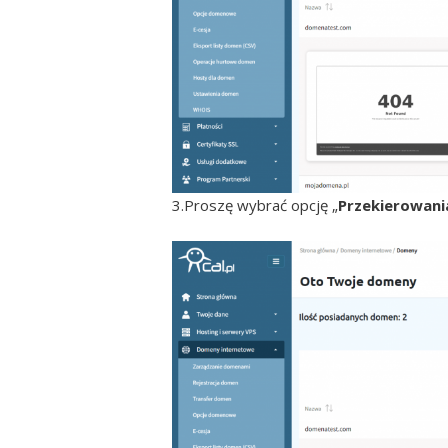
3.Proszę wybrać opcję „
Przekierowani