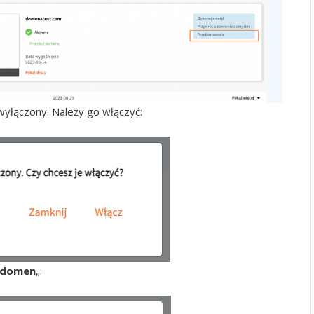
yłączony. Należy go włączyć:
 domen
„: