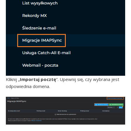
Kliknij „
Importuj pocztę
”. Upewnij się, czy wybrana jest
odpowiednia domena.