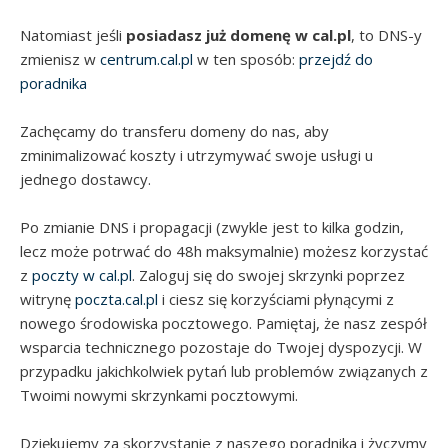
Natomiast jeśli
posiadasz już domenę w cal.pl
, to DNS-y
zmienisz w
centrum.cal.pl
w ten sposób:
przejdź do
poradnika
Zachęcamy do transferu domeny do nas, aby
zminimalizować koszty i utrzymywać swoje usługi u
jednego dostawcy.
Po zmianie DNS i propagacji (zwykle jest to kilka godzin,
lecz może potrwać do 48h maksymalnie) możesz korzystać
z
poczty w cal.pl
. Zaloguj się do swojej skrzynki poprzez
witrynę
poczta.cal.pl
i ciesz się korzyściami płynącymi z
nowego środowiska pocztowego. Pamiętaj, że nasz zespół
wsparcia technicznego pozostaje do Twojej dyspozycji. W
przypadku jakichkolwiek pytań lub problemów związanych z
Twoimi nowymi skrzynkami pocztowymi.
Dziękujemy za skorzystanie z naszego poradnika i życzymy