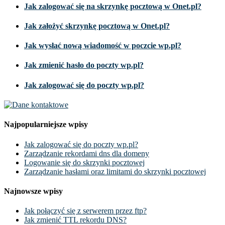
Jak zalogować się na skrzynkę pocztową w Onet.pl?
Jak założyć skrzynkę pocztową w Onet.pl?
Jak wysłać nową wiadomość w poczcie wp.pl?
Jak zmienić hasło do poczty wp.pl?
Jak zalogować się do poczty wp.pl?
Najpopularniejsze wpisy
Jak zalogować się do poczty wp.pl?
Zarządzanie rekordami dns dla domeny
Logowanie się do skrzynki pocztowej
Zarządzanie hasłami oraz limitami do skrzynki pocztowej
Najnowsze wpisy
Jak połączyć się z serwerem przez ftp?
Jak zmienić TTL rekordu DNS?