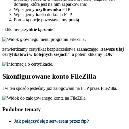
domenę, która jest na nim zaparkowana)
Wpisujemy
użytkownika
FTP
Wpisujemy
hasło
do konta FTP
Port – tą opcję pozostawiamy
pustą
i klikamy „
szybkie łączenie
”
zatwierdzamy certyfikat bezpieczeństwa zaznaczając „
zawsze ufaj
certyfikatowi w kolejnych sesjach
” a potem klikamy „
OK
”
Skonfigurowane konto FileZilla
I w ten sposób jesteśmy już zalogowani na FTP przez FileZilla.
Podobne tematy
Jak połączyć się z serwerem przez ftp?