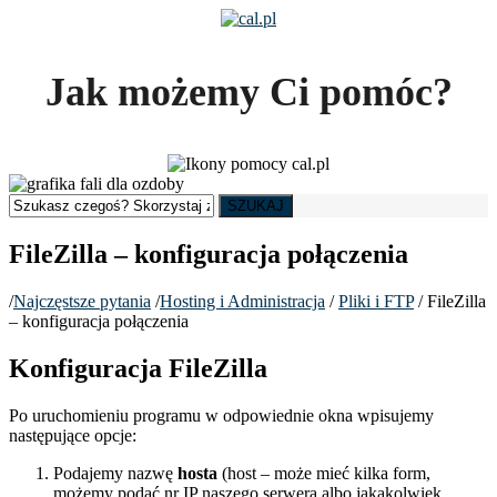
Jak możemy Ci pomóc?
SZUKAJ
FileZilla – konfiguracja połączenia
/
Najczęstsze pytania
/
Hosting i Administracja
/
Pliki i FTP
/
FileZilla
– konfiguracja połączenia
Konfiguracja FileZilla
Po uruchomieniu programu w odpowiednie okna wpisujemy
następujące opcje:
Podajemy nazwę
hosta
(host – może mieć kilka form,
możemy podać nr IP naszego serwera albo jakąkolwiek