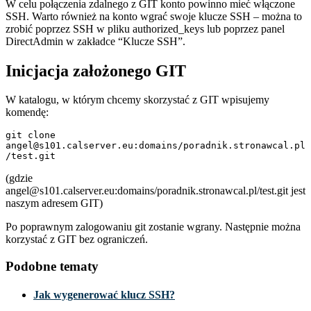
W celu połączenia zdalnego z GIT konto powinno mieć włączone
SSH. Warto również na konto wgrać swoje klucze SSH – można to
zrobić poprzez SSH w pliku authorized_keys lub poprzez panel
DirectAdmin w zakładce “Klucze SSH”.
Inicjacja założonego GIT
W katalogu, w którym chcemy skorzystać z GIT wpisujemy
komendę:
git clone 
angel@s101.calserver.eu:domains/poradnik.stronawcal.pl
(gdzie
angel@s101.calserver.eu:domains/poradnik.stronawcal.pl/test.git jest
naszym adresem GIT)
Po poprawnym zalogowaniu git zostanie wgrany. Następnie można
korzystać z GIT bez ograniczeń.
Podobne tematy
Jak wygenerować klucz SSH?