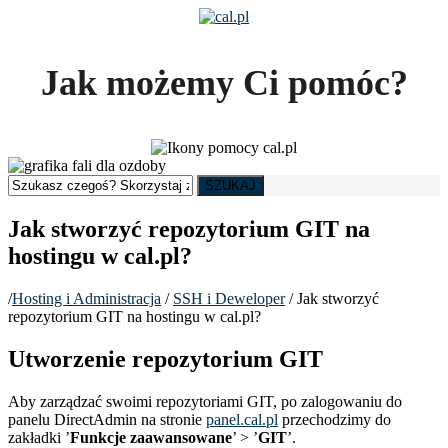
Jak możemy Ci pomóc?
SZUKAJ
Jak stworzyć repozytorium GIT na
hostingu w cal.pl?
/
Hosting i Administracja
/
SSH i Deweloper
/
Jak stworzyć
repozytorium GIT na hostingu w cal.pl?
Utworzenie repozytorium GIT
Aby zarządzać swoimi repozytoriami GIT, po zalogowaniu do
panelu DirectAdmin na stronie
panel.cal.pl
przechodzimy do
zakładki ’
Funkcje zaawansowane
’ > ’
GIT
’.