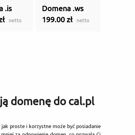
 .is
Domena .ws
zł
199.00 zł
netto
netto
ą domenę do cal.pl
, jak proste i korzystne może być posiadanie
 mniej za odnowienie domen, co pozwala Ci