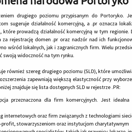
omena narodowa Portoryko
niem drugiego poziomu przypisanym do Portoryko. Jest 
om sugeruje działalność komercyjną, a .pr oznacza lokali
rm, które prowadzą działalność komercyjną w tym regionie.
a za rejestrację domen .pr oraz nadzór nad ich funkcjono
wno wśród lokalnych, jak i zagranicznych firm. Wielu przed
ć swoją widoczność na tym rynku.
ruje również szereg drugiego poziomu (SLD), które umożliwi
 rozszerzenia zapewniają większą elastyczność przy wybo
żej znajduje się lista dostępnych SLD w rejestrze .PR:
pcja przeznaczona dla firm komercyjnych. Jest idealna 
g internetowych oraz firm związanych z technologiami sie
-profit, stowarzyszeniom oraz instytucjom charytatywnym
licencjonowanych specjalistów, takich jak prawnicy, lekarze, i