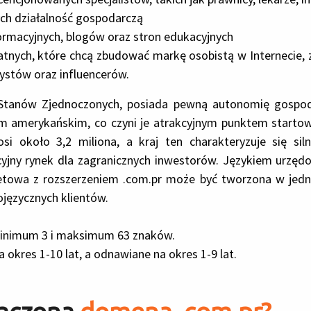
ych działalność gospodarczą
formacyjnych, blogów oraz stron edukacyjnych
atnych, które chcą zbudować markę osobistą w Internecie, 
ystów oraz influencerów.
m Stanów Zjednoczonych, posiada pewną autonomię gospod
iem amerykańskim, co czyni je atrakcyjnym punktem startow
i około 3,2 miliona, a kraj ten charakteryzuje się si
kcyjny rynek dla zagranicznych inwestorów. Językiem urzę
rnetowa z rozszerzeniem .com.pr może być tworzona w jedn
ojęzycznych klientów.
minimum 3 i maksimum 63 znaków.
kres 1-10 lat, a odnawiane na okres 1-9 lat.