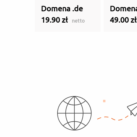
Domena .de
Domena
19.90 zł
49.00 z
netto