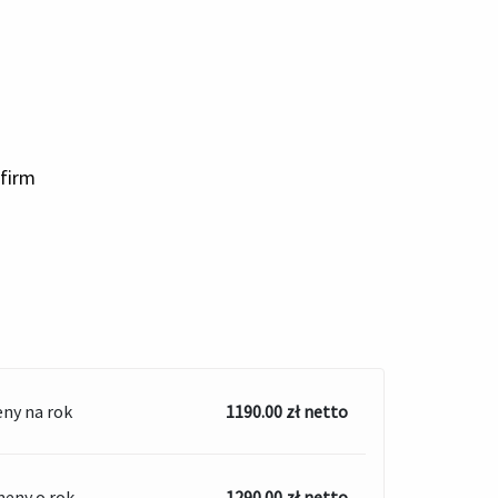
 firm
eny na rok
1190.00 zł netto
eny o rok
1290.00 zł netto