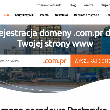
Program Partnerski
Blog
Wiedza
Wspar
n8n
Certyfikaty SSL
Poczta
Nextcloud
Bezpłatna migracja
Opi
ejestracja domeny .com.pr d
Twojej strony www
.com.pr
WYSZUKAJ DOM