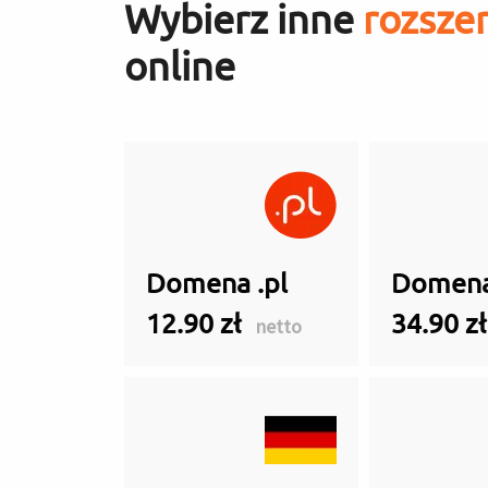
Wybierz inne
rozsze
online
Domena .pl
Domena
12.90 zł
34.90 z
netto