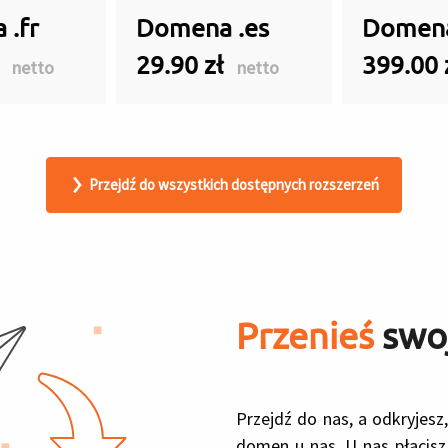
 .fr
Domena .es
Domena
ł
29.90 zł
399.00 
netto
netto
Przejdź do wszystkich dostępnych rozszerzeń
Przenieś
swoj
Przejdź do nas, a odkryjesz
domen u nas. U nas płacisz