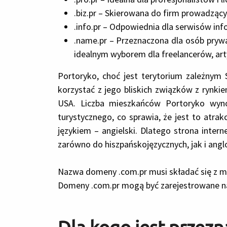
.biz.pr – Skierowana do firm prowadząc
.info.pr – Odpowiednia dla serwisów in
.name.pr – Przeznaczona dla osób pryw
idealnym wyborem dla freelancerów, art
Portoryko, choć jest terytorium zależny
korzystać z jego bliskich związków z rynk
USA. Liczba mieszkańców Portoryko wynos
turystycznego, co sprawia, że jest to atra
językiem – angielski. Dlatego strona inte
zarówno do hiszpańskojęzycznych, jak i angl
Nazwa domeny .com.pr musi składać się z 
Domeny .com.pr mogą być zarejestrowane na o