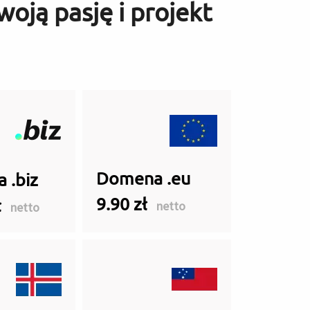
woją pasję i projekt
Domena .eu
 .biz
9.90 zł
ł
netto
netto