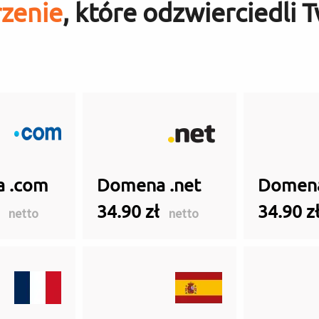
rzenie
, które odzwierciedli T
 .com
Domena .net
Domena
ł
34.90 zł
34.90 z
netto
netto