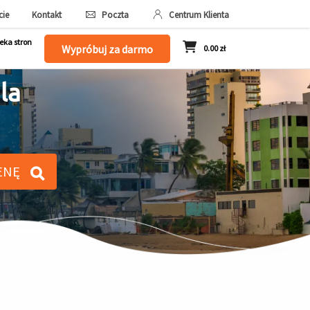
cie
Kontakt
Poczta
Centrum Klienta
eka stron
Wypróbuj za darmo
0.00 zł
la
ENĘ