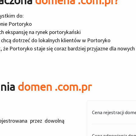
naczona
domena .com.pr?
ystkim do:
enie Portoryko
h ekspansję na rynek portorykański
e chcą dotrzeć do lokalnych klientów w Portoryko
 że Portoryko staje się coraz bardziej przyjazne dla nowych
ania
domen .com.pr
Cena rejestracji dom
jestrowana przez dowolną
Cena odnowienia dom