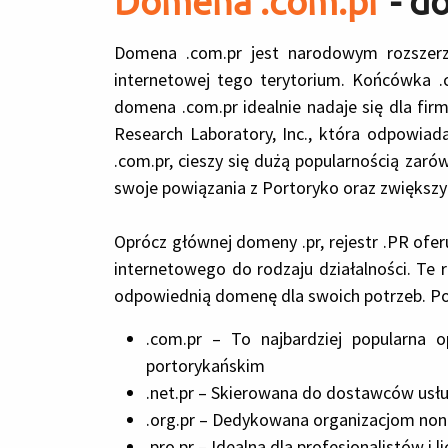
Domena .com.pr
- d
Domena .com.pr jest narodowym rozszerze
internetowej tego terytorium. Końcówka .c
domena .com.pr idealnie nadaje się dla fi
Research Laboratory, Inc., która odpowiad
.com.pr, cieszy się dużą popularnością zaró
swoje powiązania z Portoryko oraz zwiększy
Oprócz głównej domeny .pr, rejestr .PR ofe
internetowego do rodzaju działalności. Te
odpowiednią domenę dla swoich potrzeb. Poni
.com.pr – To najbardziej popularna o
portorykańskim
.net.pr – Skierowana do dostawców usłu
.org.pr – Dedykowana organizacjom non
.pro.pr – Idealna dla profesjonalistów i 